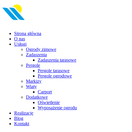
Przejdź
do
treści
Strona główna
O nas
Usługi
Ogrody zimowe
Zadaszenia
Zadaszenia tarasowe
Pergole
Pergole tarasowe
Pergole ogrodowe
Markizy
Wiaty
Carport
Dodatkowe
Oświetlenie
Wyposażenie ogrodu
Realizacje
Blog
Kontakt